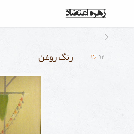
رنگ روغن
92